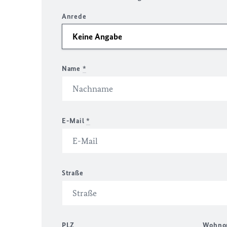
Anrede
Name
*
E-Mail
*
Straße
PLZ
Wohno